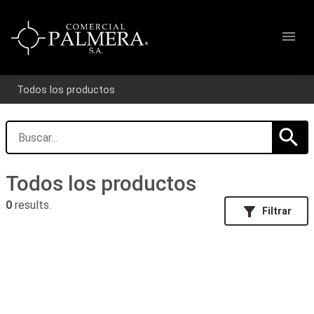
menu
Todos los productos
search
Todos los productos
0
results.
filter_alt
Filtrar