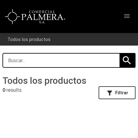
menu
Todos los productos
search
Todos los productos
0
results.
filter_alt
Filtrar