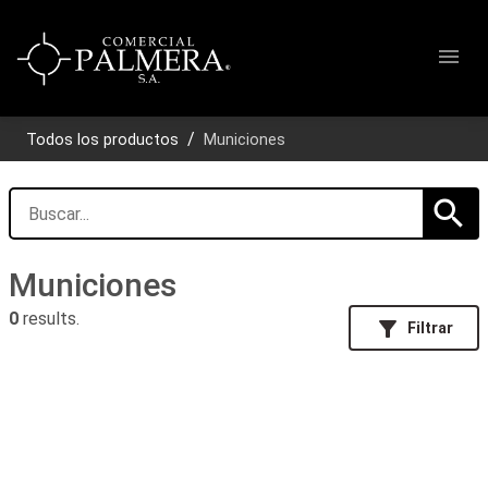
menu
Todos los productos
Municiones
search
Municiones
0
results.
filter_alt
Filtrar