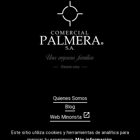
Quienes Somos
Blog
open_in_new
Web Minorista
Este sitio utiliza cookies y herramientas de analítica para
mejorar tu experiencia.
Más información
.