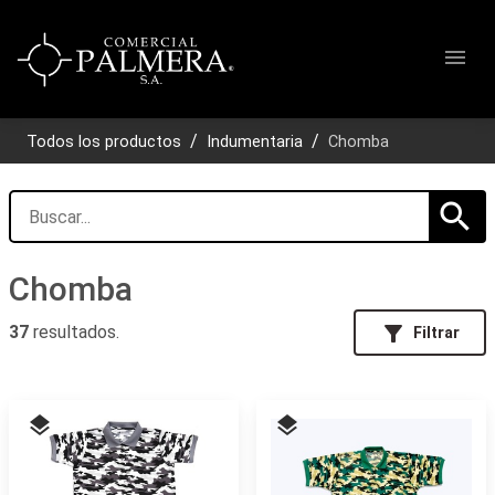
menu
Todos los productos
Indumentaria
Chomba
search
Chomba
filter_alt
37
resultados.
Filtrar
layers
layers