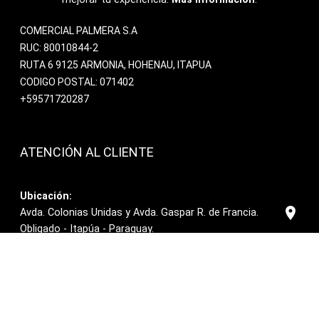
COMERCIAL PALMERA S.A
RUC: 80010844-2
RUTA 6 9125 ARMONIA, HOHENAU, ITAPUA
CODIGO POSTAL: 071402
+59571720287
ATENCIÓN AL CLIENTE
Ubicación:
location_on
Avda. Colonias Unidas y Avda. Gaspar R. de Francia.
Obligado - Itapúa - Paraguay.
Escribir correo:
email
contacto@comercialpalmera.com
Llamar:
call
+59571720287