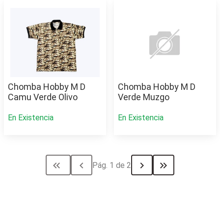
Chomba Hobby M D
Chomba Hobby M D
Camu Verde Olivo
Verde Muzgo
En Existencia
En Existencia
keyboard_double_arrow_left
chevron_left
chevron_right
keyboard_double_arrow_right
Pág. 1 de 2