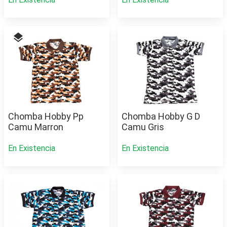
layers
Chomba Hobby Pp
Chomba Hobby G D
Camu Marron
Camu Gris
En Existencia
En Existencia