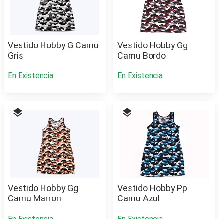
Vestido Hobby G Camu
Vestido Hobby Gg
Gris
Camu Bordo
En Existencia
En Existencia
layers
layers
Vestido Hobby Gg
Vestido Hobby Pp
Camu Marron
Camu Azul
En Existencia
En Existencia