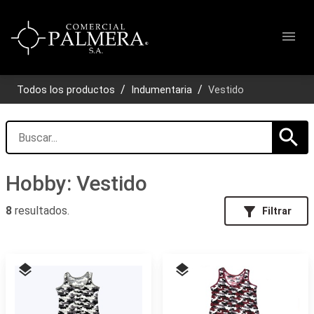
menu
Todos los productos
Indumentaria
Vestido
search
Hobby: Vestido
filter_alt
8
resultados.
Filtrar
layers
layers