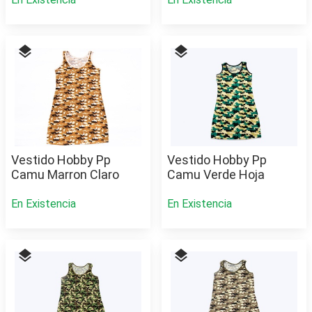
layers
layers
Vestido Hobby Pp
Vestido Hobby Pp
Camu Marron Claro
Camu Verde Hoja
En Existencia
En Existencia
layers
layers