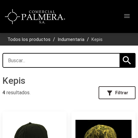
menu
Todos los productos
Indumentaria
Kepis
search
Kepis
filter_alt
4
resultados.
Filtrar