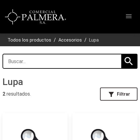
menu
Todos los productos
Accesorios
Lupa
search
Lupa
filter_alt
2
resultados.
Filtrar