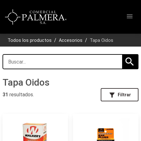
menu
Todos los productos
Accesorios
Tapa Oidos
search
Tapa Oidos
filter_alt
31
resultados.
Filtrar