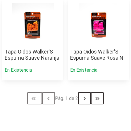
Tapa Oidos Walker'S
Tapa Oidos Walker'S
Espuma Suave Naranja
Espuma Suave Rosa Nr
En Existencia
En Existencia
keyboard_double_arrow_left
chevron_left
chevron_right
keyboard_double_arrow_right
Pág. 1 de 2