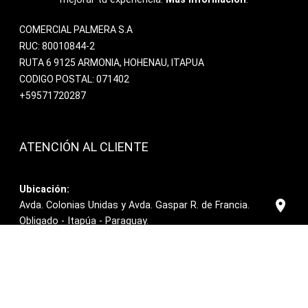
COMERCIAL PALMERA S.A
RUC: 80010844-2
RUTA 6 9125 ARMONIA, HOHENAU, ITAPUA
CODIGO POSTAL: 071402
+59571720287
ATENCIÓN AL CLIENTE
Ubicación:
location_on
Avda. Colonias Unidas y Avda. Gaspar R. de Francia.
Obligado - Itapúa - Paraguay.
Escribir correo:
email
contacto@comercialpalmera.com
Llamar:
call
+59571720287