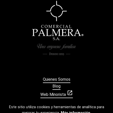
Quienes Somos
Blog
open_in_new
Web Minorista
Este sitio utiliza cookies y herramientas de analítica para
mejorar tu experiencia.
Más información
.