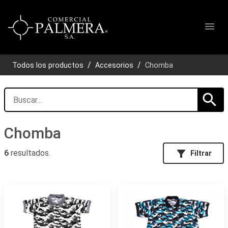
menu
Todos los productos
Accesorios
Chomba
search
Chomba
filter_alt
6
resultados.
Filtrar