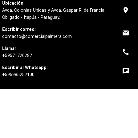
Ubicación:
location_on
Avda. Colonias Unidas y Avda. Gaspar R. de Francia.
Obligado - Itapúa - Paraguay.
Escribir correo:
email
contacto@comercialpalmera.com
Llamar:
call
+59571720287
Escribir al Whatsapp:
chat
+595985257100