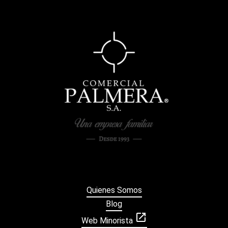
Quienes Somos
Blog
open_in_new
Web Minorista