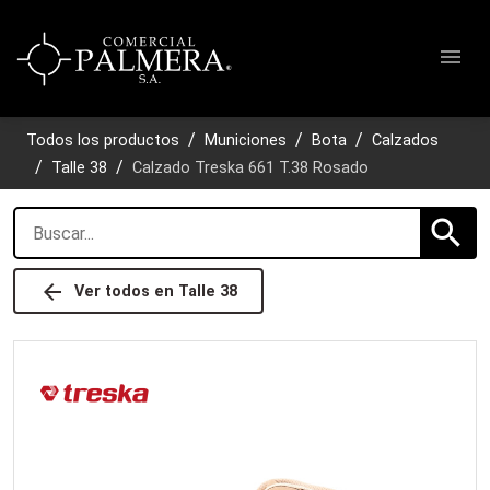
menu
Todos los productos
Municiones
Bota
Calzados
Talle 38
Calzado Treska 661 T.38 Rosado
search
arrow_back
Ver todos en
Talle 38