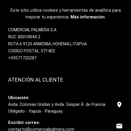
Este sitio utiliza cookies y herramientas de analítica para
mejorar tu experiencia.
Más información
.
COMERCIAL PALMERA S.A
RUC: 80010844-2
RUTA 6 9125 ARMONIA, HOHENAU, ITAPUA
CODIGO POSTAL: 071402
+59571720287
ATENCIÓN AL CLIENTE
Ubicación:
location_on
Avda. Colonias Unidas y Avda. Gaspar R. de Francia.
Obligado - Itapúa - Paraguay.
Escribir correo:
email
contacto@comercialpalmera.com