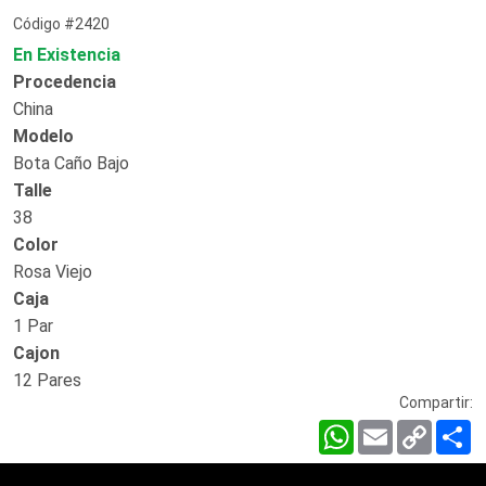
Código #2420
En Existencia
Procedencia
China
Modelo
Bota Caño Bajo
Talle
38
Color
Rosa Viejo
Caja
1 Par
Cajon
12 Pares
Compartir:
WhatsApp
Email
Copy
C
Link