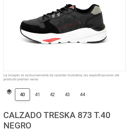
La imagen es exclusivamente de carácter ilustrativa, las especificaciones del
producto podrían variar.
layers
40
41
42
43
44
CALZADO TRESKA 873 T.40
NEGRO