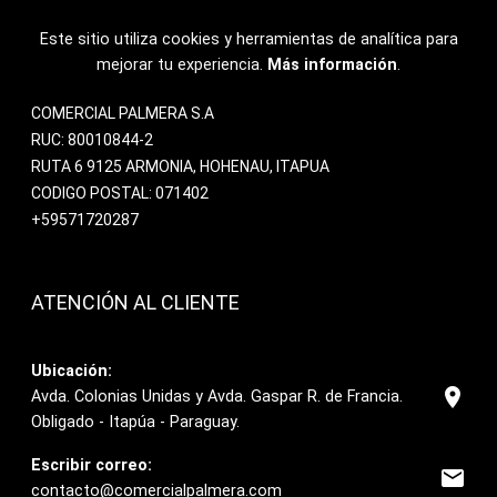
Este sitio utiliza cookies y herramientas de analítica para
mejorar tu experiencia.
Más información
.
COMERCIAL PALMERA S.A
RUC: 80010844-2
RUTA 6 9125 ARMONIA, HOHENAU, ITAPUA
CODIGO POSTAL: 071402
+59571720287
ATENCIÓN AL CLIENTE
Ubicación:
location_on
Avda. Colonias Unidas y Avda. Gaspar R. de Francia.
Obligado - Itapúa - Paraguay.
Escribir correo:
email
contacto@comercialpalmera.com