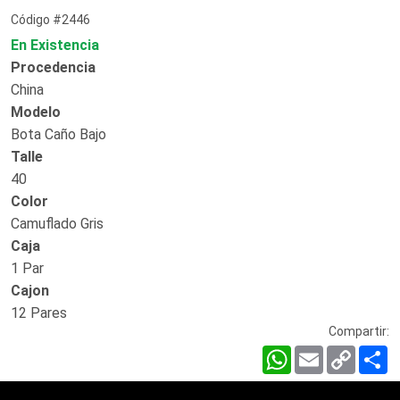
Código #2446
En Existencia
Procedencia
China
Modelo
Bota Caño Bajo
Talle
40
Color
Camuflado Gris
Caja
1 Par
Cajon
12 Pares
Compartir:
WhatsApp
Email
Copy
C
Link