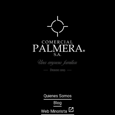
Quienes Somos
Blog
open_in_new
Web Minorista