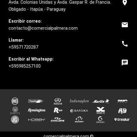
location_on
Avda. Colonias Unidas y Avda. Gaspar R. de Francia.
Obligado - Itapúa - Paraguay.
Escribir correo:
email
contacto@comercialpalmera.com
Llamar:
call
+59571720287
Escribir al Whatsapp:
chat
+595985257100
comercialpalmera.com ©