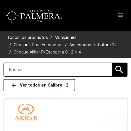
menu
Todos los productos
Municiones
Choques Para Escopetas
Accesorios
Calibre 12
Choque Akkar P/Escopeta C.12 N.4
search
arrow_back
Ver todos en
Calibre 12