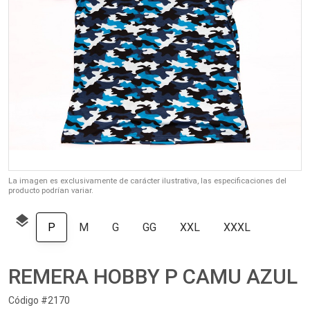
La imagen es exclusivamente de carácter ilustrativa, las especificaciones del
producto podrían variar.
layers
P
M
G
GG
XXL
XXXL
REMERA HOBBY P CAMU AZUL
Código #2170