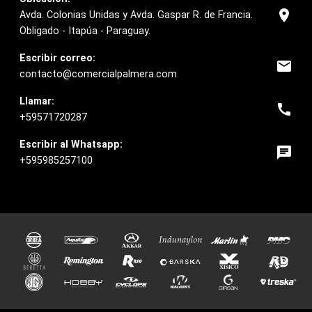
location_on
Avda. Colonias Unidas y Avda. Gaspar R. de Francia.
Obligado - Itapúa - Paraguay.
Escribir correo:
email
contacto@comercialpalmera.com
Llamar:
call
+59571720287
Escribir al Whatsapp:
chat
+595985257100