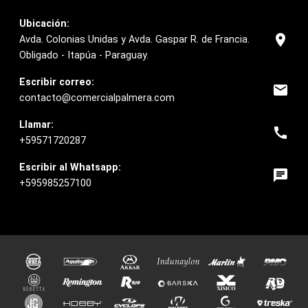
Ubicación:
location_on
Avda. Colonias Unidas y Avda. Gaspar R. de Francia.
Obligado - Itapúa - Paraguay.
Escribir correo:
email
contacto@comercialpalmera.com
Llamar:
call
+59571720287
Escribir al Whatsapp:
chat
+595985257100