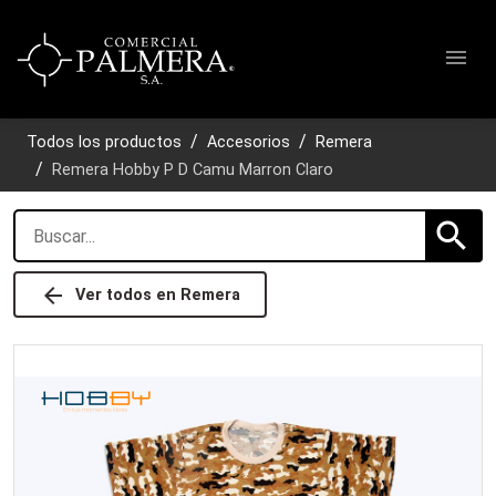
menu
Todos los productos
Accesorios
Remera
Remera Hobby P D Camu Marron Claro
search
arrow_back
Ver todos en
Remera