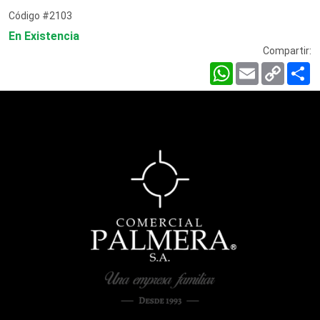
Código #2103
En Existencia
Compartir:
WhatsApp
Email
Copy
C
Link