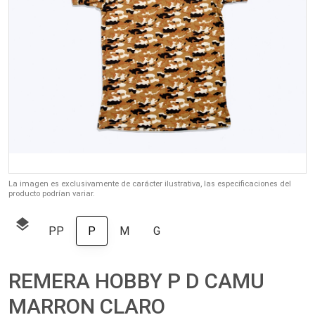
La imagen es exclusivamente de carácter ilustrativa, las especificaciones del
producto podrían variar.
layers
PP
P
M
G
REMERA HOBBY P D CAMU
MARRON CLARO