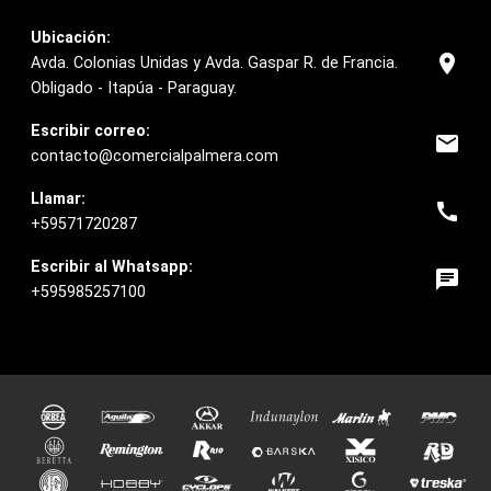
Ubicación:
location_on
Avda. Colonias Unidas y Avda. Gaspar R. de Francia.
Obligado - Itapúa - Paraguay.
Escribir correo:
email
contacto@comercialpalmera.com
Llamar:
call
+59571720287
Escribir al Whatsapp:
chat
+595985257100