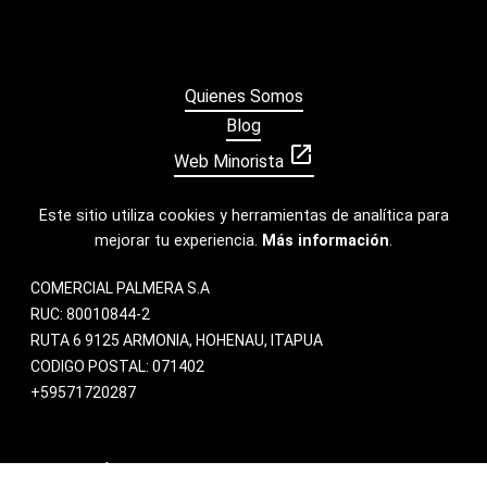
Quienes Somos
Blog
open_in_new
Web Minorista
Este sitio utiliza cookies y herramientas de analítica para
mejorar tu experiencia.
Más información
.
COMERCIAL PALMERA S.A
RUC: 80010844-2
RUTA 6 9125 ARMONIA, HOHENAU, ITAPUA
CODIGO POSTAL: 071402
+59571720287
ATENCIÓN AL CLIENTE