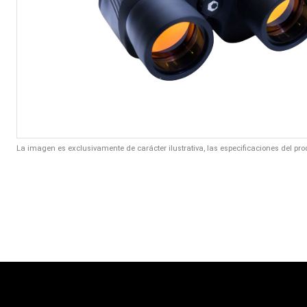
La imagen es exclusivamente de carácter ilustrativa, las especificaciones del pro