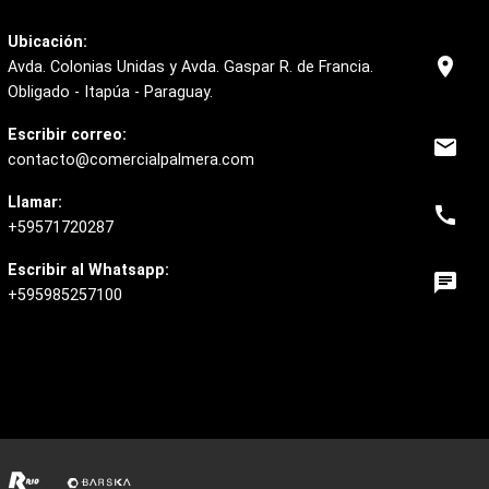
Ubicación:
location_on
Avda. Colonias Unidas y Avda. Gaspar R. de Francia.
Obligado - Itapúa - Paraguay.
Escribir correo:
email
contacto@comercialpalmera.com
Llamar:
call
+59571720287
Escribir al Whatsapp:
chat
+595985257100