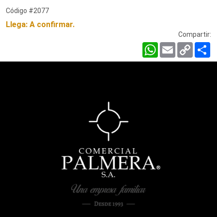
Código #2077
Llega: A confirmar.
Compartir:
WhatsApp
Email
Copy
C
Link