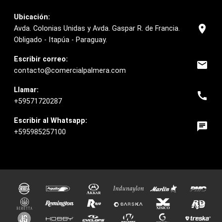
Ubicación:
location_on
Avda. Colonias Unidas y Avda. Gaspar R. de Francia.
Obligado - Itapúa - Paraguay.
Escribir correo:
email
contacto@comercialpalmera.com
Llamar:
call
+59571720287
Escribir al Whatsapp:
chat
+595985257100