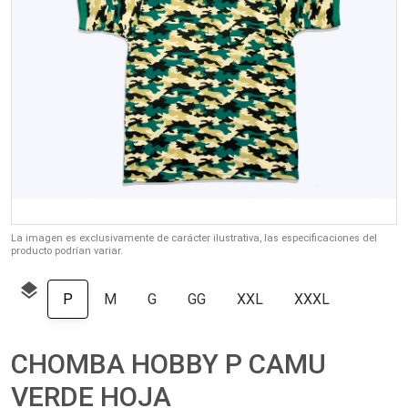
La imagen es exclusivamente de carácter ilustrativa, las especificaciones del
producto podrían variar.
layers
P
M
G
GG
XXL
XXXL
CHOMBA HOBBY P CAMU
VERDE HOJA