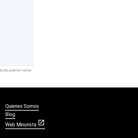
ducto podrían variar.
Quienes Somos
Blog
open_in_new
Web Minorista