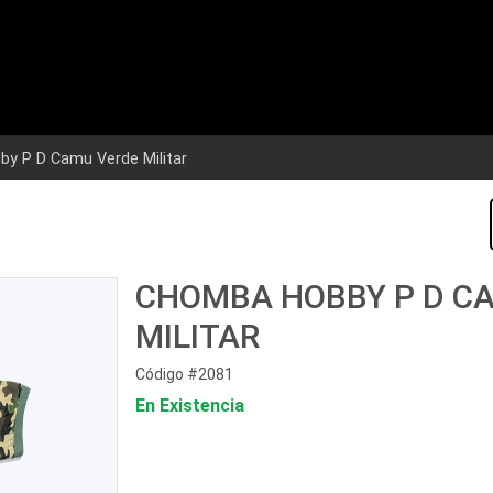
y P D Camu Verde Militar
CHOMBA HOBBY P D C
MILITAR
Código #2081
En Existencia