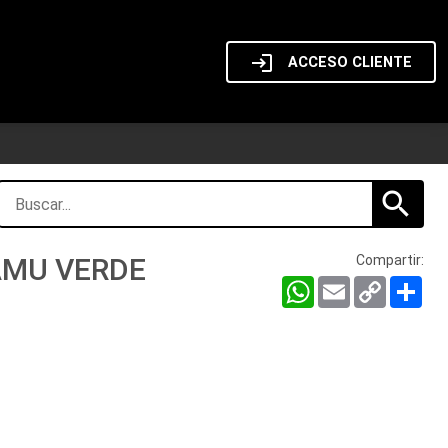
login
ACCESO CLIENTE
search
AMU VERDE
Compartir:
WhatsApp
Email
Copy
Com
Link